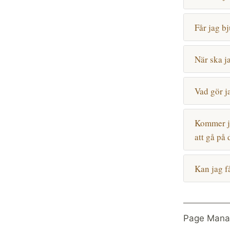
Får jag b
När ska j
Vad gör ja
Kommer ja
att gå på
Kan jag f
Page Mana