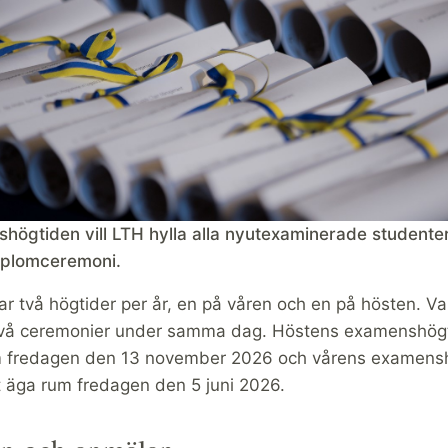
högtiden vill LTH hylla alla nyutexaminerade studenter
diplomceremoni.
ar två högtider per år, en på våren och en på hösten. Va
två ceremonier under samma dag. Höstens examenshö
m fredagen den 13 november 2026 och vårens examens
 äga rum fredagen den 5 juni 2026.