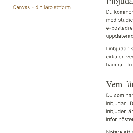
Inbjud
Canvas - din lärplattform
Du kommer a
med studier
e-postadres
uppdaterad
I inbjudan 
cirka en ve
hamnar du på
Vem få
Du som har 
inbjudan.
D
inbjuden ä
inför höste
Notera att