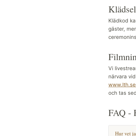
Klädsel
Klädkod kav
gäster, men
ceremonins 
Filmni
Vi livestre
närvara vid
www.lth.se
och tas sed
FAQ - F
Hur vet j