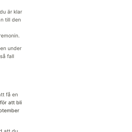
du är klar
 till den
remonin.
ppen under
så fall
tt få en
r att bli
eptember
d att du