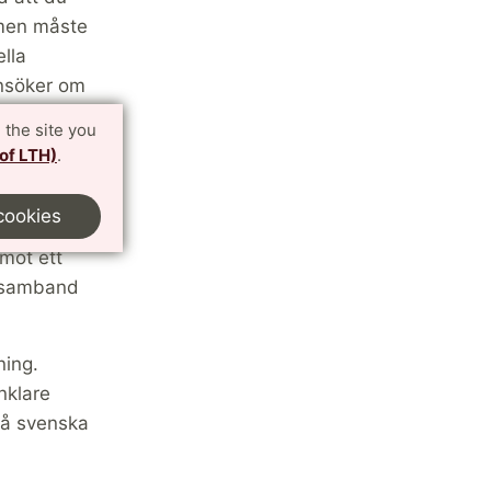
amen måste
lla
ansöker om
 the site you
 of LTH)
.
cookies
består av
emot ett
i samband
ning.
nklare
på svenska