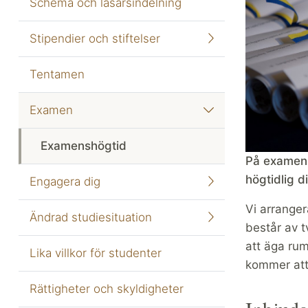
Schema och läsårsindelning
Stipendier och stiftelser
Tentamen
Examen
Examenshögtid
På examens
högtidlig 
Engagera dig
Vi arranger
Ändrad studiesituation
består av 
att äga ru
Lika villkor för studenter
kommer att
Rättigheter och skyldigheter