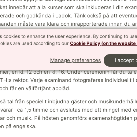
lket innebär att alla kurser som ska inkluderas i din ex
trerade och godkända i Ladok. Tänk också på att eventue
knanden måste vara klara och inrapporterade innan du 
blir endast inbjuden till en examenshögtid.
es cookies to enhance the user experience. By continuing to use
ookies are used according to our
Cookie Policy (on the website
nin
Manage preferences
I accept 
tiden hålls i AF-borgen i Lundagård, och varje högtid 
ier, en kl. 12 och en kl. 16. Under ceremonin får du ta 
TH:s rektor. Varje examinand fotograferas individuellt 
ch får en välförtjänt applåd.
kså tal från speciellt inbjudna gäster och musikunderhåll
varar i ca 1,5 timme och avslutas med ett mingel med e
ngar och musik. På hösten genomförs examenshögtiden 
en på engelska.