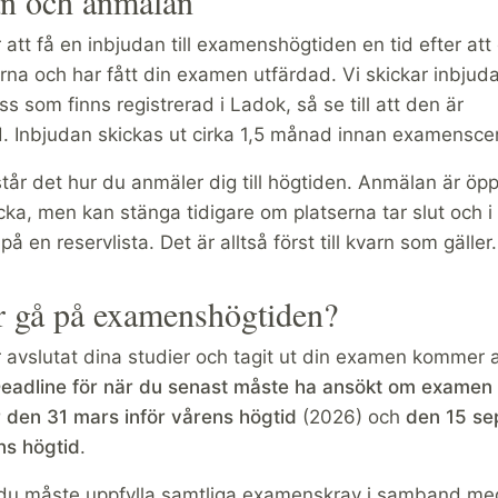
an och anmälan
tt få en inbjudan till examenshögtiden en tid efter att 
na och har fått din examen utfärdad. Vi skickar inbjudan
s som finns registrerad i Ladok, så se till att den är
. Inbjudan skickas ut cirka 1,5 månad innan examensce
står det hur du anmäler dig till högtiden. Anmälan är ö
cka, men kan stänga tidigare om platserna tar slut och i 
 en reservlista. Det är alltså först till kvarn som gäller.
r gå på examenshögtiden?
avslutat dina studier och tagit ut din examen kommer a
eadline för när du senast måste ha ansökt om examen fö
r den 31 mars inför vårens högtid
(2026) och
den 15 s
ns högtid
.
 du måste uppfylla samtliga examenskrav i samband me