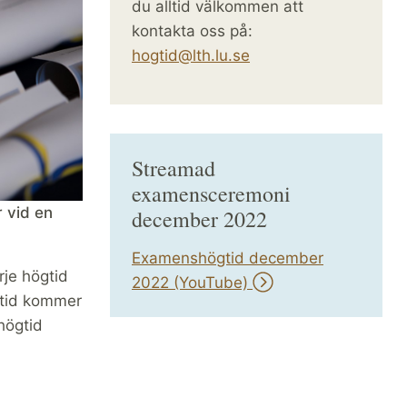
du alltid välkommen att
kontakta oss på:
hogtid@lth.lu.se
Streamad
examensceremoni
 vid en
december 2022
Examenshögtid december
rje högtid
2022 (YouTube)
gtid kommer
högtid