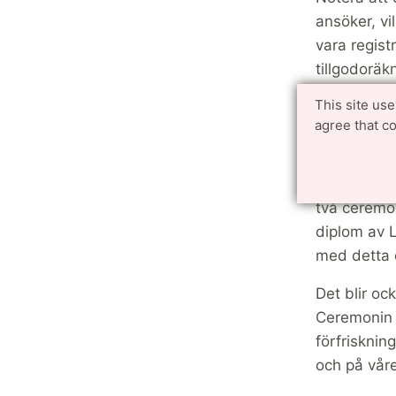
ansöker, vi
vara regis
tillgodorä
examen. Du 
This site us
agree that c
Ceremo
Examenshög
två ceremon
diplom av L
med detta o
Det blir oc
Ceremonin 
förfriskni
och på vår