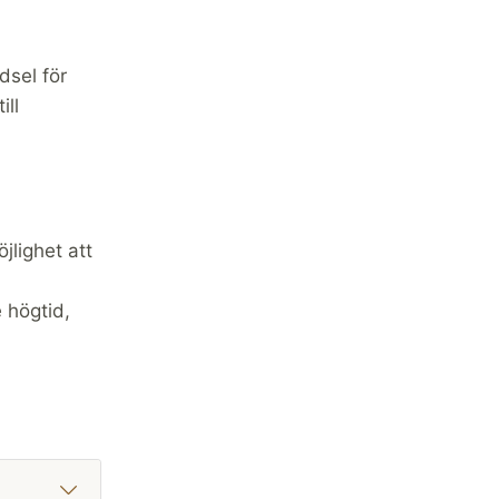
dsel för
ill
jlighet att
 högtid,