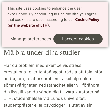
Student website LTH
This site uses cookies to enhance the user
Svenska
experience. By continuing to use the site you agree
for current students at LTH, Faculty of Engineering
that cookies are used according to our
Cookie Policy
(on the website of LTH)
.
Menu
Start
Stöd och Service
Må bra under dina studier
Manage preferences
I accept cookies
Må bra under dina studier
Har du problem med exempelvis stress,
prestations- eller tentaångest, rädsla att tala inför
andra, oro, relationsproblem, alkoholproblem,
sömnsvårigheter, nedstämdhet eller vill förändra
din livsstil kan du vända dig till våra kuratorer på
LTH, studenthälsan vid Lunds universitet,
studentpräster eller psykologer i slutet av sin