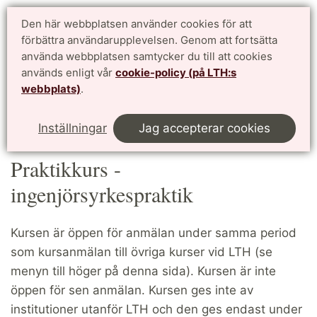
Studentwebben LTH
Den här webbplatsen använder cookies för att
English
förbättra användarupplevelsen. Genom att fortsätta
för dig som studerar vid Lunds Tekniska Högskola
använda webbplatsen samtycker du till att cookies
används enligt vår
cookie-policy (på LTH:s
Meny
webbplats)
.
Start
Kurs- och programinformation
Praktik i näringslivet
Praktikkurs - ingenjörsyrkespraktik
Inställningar
Jag accepterar cookies
Praktikkurs -
ingenjörsyrkespraktik
Kursen är öppen för anmälan under samma period
som kursanmälan till övriga kurser vid LTH (se
menyn till höger på denna sida). Kursen är inte
öppen för sen anmälan. Kursen ges inte av
institutioner utanför LTH och den ges endast under