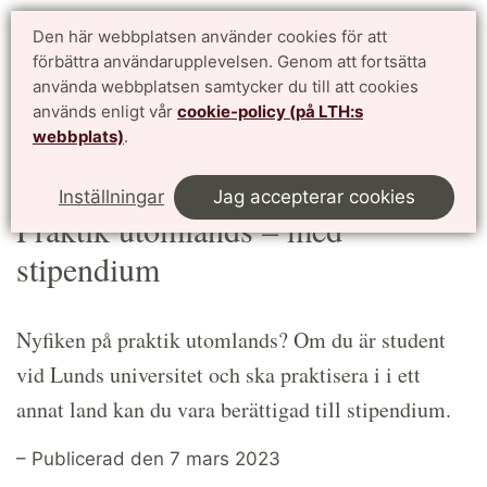
Studentwebben LTH
Den här webbplatsen använder cookies för att
English
förbättra användarupplevelsen. Genom att fortsätta
för dig som studerar vid Lunds Tekniska Högskola
använda webbplatsen samtycker du till att cookies
används enligt vår
cookie-policy (på LTH:s
Meny
webbplats)
.
Start
Article
Inställningar
Jag accepterar cookies
Praktik utomlands – med
stipendium
Nyfiken på praktik utomlands? Om du är student
vid Lunds universitet och ska praktisera i i ett
annat land kan du vara berättigad till stipendium.
– Publicerad den 7 mars 2023