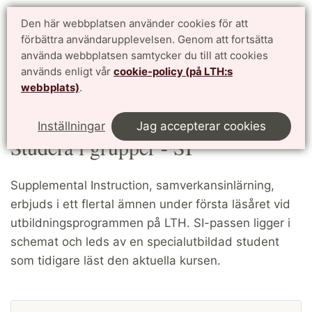
Studentwebben LTH
Den här webbplatsen använder cookies för att
English
förbättra användarupplevelsen. Genom att fortsätta
för dig som studerar vid Lunds Tekniska Högskola
använda webbplatsen samtycker du till att cookies
används enligt vår
cookie-policy (på LTH:s
Meny
webbplats)
.
Start
Stöd och Service
Studera i grupper - SI
Inställningar
Jag accepterar cookies
Studera i grupper - SI
Supplemental Instruction, samverkansinlärning,
erbjuds i ett flertal ämnen under första läsåret vid
utbildningsprogrammen på LTH. SI-passen ligger i
schemat och leds av en specialutbildad student
som tidigare läst den aktuella kursen.